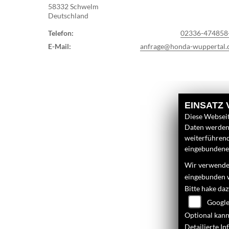
58332 Schwelm
Deutschland
Telefon:
02336-474858
E-Mail:
anfrage@honda-wuppertal.
EINSATZ
Diese Webseit
Daten werden 
weiterführen
eingebundenen
Wir verwenden
eingebunden 
Bitte hake da
Google
Optional kann
Detailierte I