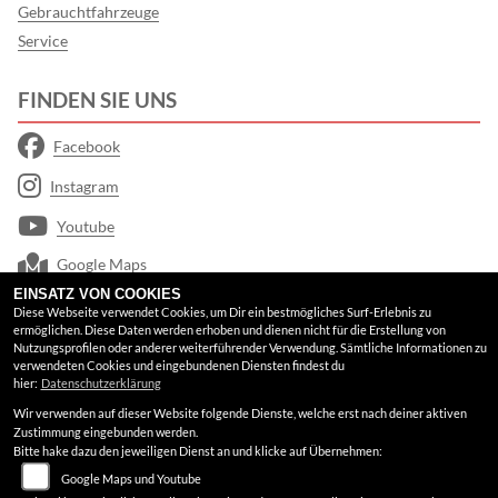
Gebrauchtfahrzeuge
Service
FINDEN SIE UNS
Facebook
Instagram
Youtube
Google Maps
EINSATZ VON COOKIES
Diese Webseite verwendet Cookies, um Dir ein bestmögliches Surf-Erlebnis zu
RECHTLICHES
ermöglichen. Diese Daten werden erhoben und dienen nicht für die Erstellung von
Nutzungsprofilen oder anderer weiterführender Verwendung. Sämtliche Informationen zu
verwendeten Cookies und eingebundenen Diensten findest du
AGB
hier:
Datenschutzerklärung
Wir verwenden auf dieser Website folgende Dienste, welche erst nach deiner aktiven
Impressum
Zustimmung eingebunden werden.
Bitte hake dazu den jeweiligen Dienst an und klicke auf Übernehmen:
Datenschutz
Google Maps und Youtube