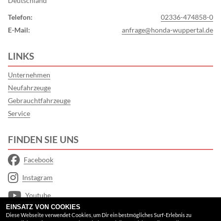
Deutschland
Telefon:
02336-474858-0
E-Mail:
anfrage@honda-wuppertal.de
LINKS
Unternehmen
Neufahrzeuge
Gebrauchtfahrzeuge
Service
FINDEN SIE UNS
Facebook
Instagram
Youtube
EINSATZ VON COOKIES
Google Maps
Diese Webseite verwendet Cookies, um Dir ein bestmögliches Surf-Erlebnis zu