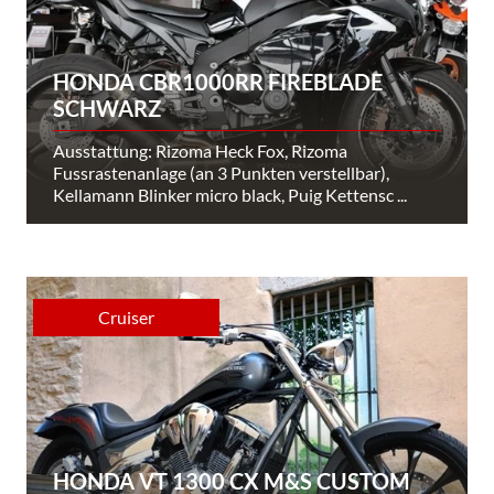
HONDA CBR1000RR FIREBLADE
SCHWARZ
Ausstattung: Rizoma Heck Fox, Rizoma
Fussrastenanlage (an 3 Punkten verstellbar),
Kellamann Blinker micro black, Puig Kettensc ...
Cruiser
HONDA VT 1300 CX M&S CUSTOM