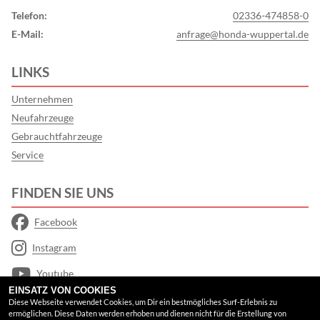
Telefon:
02336-474858-0
E-Mail:
anfrage@honda-wuppertal.de
LINKS
Unternehmen
Neufahrzeuge
Gebrauchtfahrzeuge
Service
FINDEN SIE UNS
Facebook
Instagram
Youtube
EINSATZ VON COOKIES
Google Maps
Diese Webseite verwendet Cookies, um Dir ein bestmögliches Surf-Erlebnis zu
ermöglichen. Diese Daten werden erhoben und dienen nicht für die Erstellung von