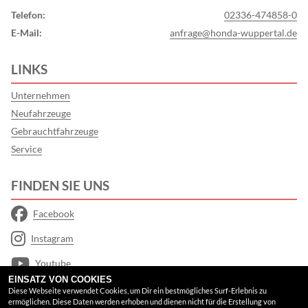
Telefon:
02336-474858-0
E-Mail:
anfrage@honda-wuppertal.de
LINKS
Unternehmen
Neufahrzeuge
Gebrauchtfahrzeuge
Service
FINDEN SIE UNS
Facebook
Instagram
Youtube
EINSATZ VON COOKIES
Google Maps
Diese Webseite verwendet Cookies, um Dir ein bestmögliches Surf-Erlebnis zu
ermöglichen. Diese Daten werden erhoben und dienen nicht für die Erstellung von