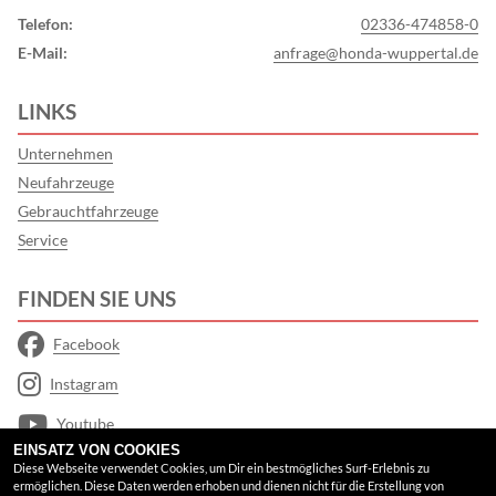
Telefon:
02336-474858-0
E-Mail:
anfrage@honda-wuppertal.de
LINKS
Unternehmen
Neufahrzeuge
Gebrauchtfahrzeuge
Service
FINDEN SIE UNS
Facebook
Instagram
Youtube
EINSATZ VON COOKIES
Google Maps
Diese Webseite verwendet Cookies, um Dir ein bestmögliches Surf-Erlebnis zu
ermöglichen. Diese Daten werden erhoben und dienen nicht für die Erstellung von